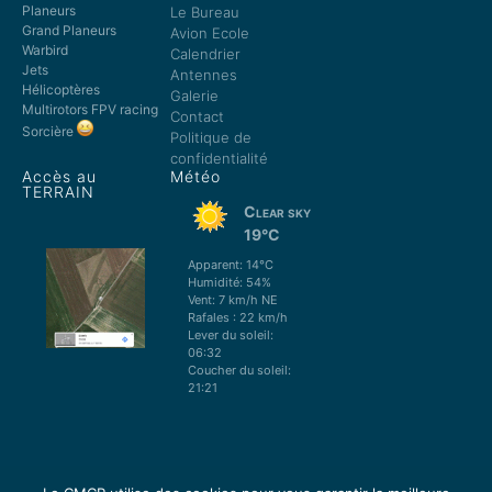
Planeurs
Le Bureau
Grand Planeurs
Avion Ecole
Warbird
Calendrier
Jets
Antennes
Hélicoptères
Galerie
Multirotors FPV racing
Contact
Sorcière
Politique de
confidentialité
Accès au
Météo
TERRAIN
Clear sky
19°C
Apparent: 14°C
Humidité: 54%
Vent: 7 km/h NE
Rafales : 22 km/h
Lever du soleil:
06:32
Coucher du soleil:
21:21