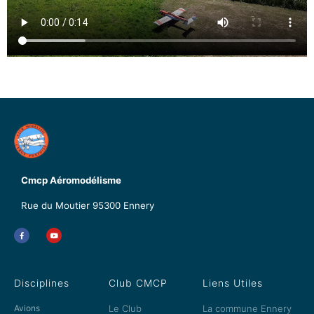
Cmcp Aéromodélisme
Rue du Moutier
95300 Ennery
Disciplines
Club CMCP
Liens Utiles
Avions
Le Club
La commune Ennery