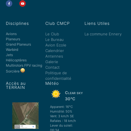
Disciplines
Club CMCP
Liens Utiles
Avions
Le Club
La commune Ennery
Planeurs
Le Bureau
Grand Planeurs
Avion Ecole
Warbird
Calendrier
Jets
Antennes
Hélicoptères
Galerie
Multirotors FPV racing
Contact
Sorcière
Politique de
confidentialité
Accès au
Météo
TERRAIN
Clear sky
30°C
Apparent: 16°C
Humidité: 50%
Vent: 3 km/h SE
Rafales : 18 km/h
Lever du soleil:
06:34